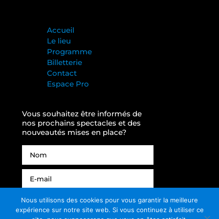
Accueil
Le lieu
Programme
Billetterie
Contact
Espace Pro
Vous souhaitez être informés de
nos prochains spectacles et des
nouveautés mises en place?
Alternative:
Nous utilisons des cookies pour vous garantir la meilleure
JE M'ABONNE
expérience sur notre site web. Si vous continuez à utiliser ce